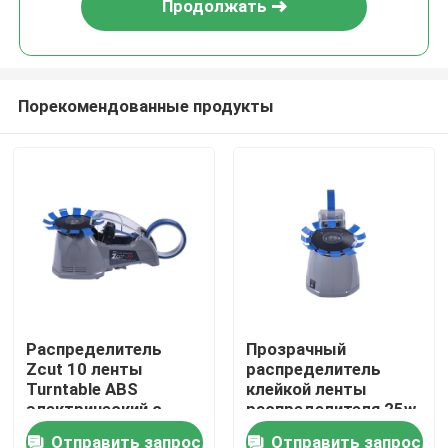
Продолжать
Порекомендованные продукты
Дом
Распределитель
Прозрачный
Zcut 10 ленты
распределитель
Продукты
Turntable ABS
клейкой ленты
электрический с
распределителя 25w
гибким съемным
ленты Turntable
Отправить запрос
Отправить запрос
О нас