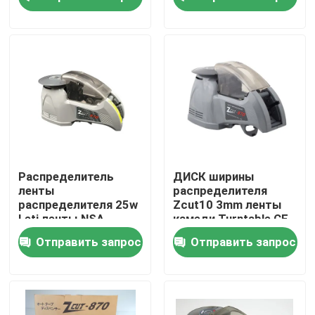
роликом
Путешествие фабрики
Проверка качества
Свяжитесь мы
Новости
Распределитель
ДИСК ширины
ленты
распределителя
распределителя 25w
Zcut10 3mm ленты
Электрический распределитель ленты
Leti ленты NSA
камеди Turntable CE
безопасности
БОЛЬШОЙ
Отправить запрос
Отправить запрос
электронный
автоматический
Распределитель ленты Turntable
автоматический распределитель ленты