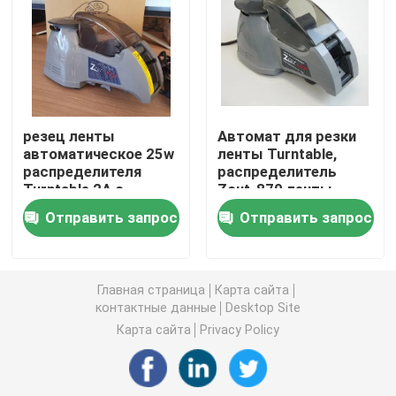
Электрический распределитель ярлыка
Машина фидера винта
резец ленты
Автомат для резки
автоматическое 25w
ленты Turntable,
концентратор кислорода 5l
распределителя
распределитель
Turntable 2A с
Zcut-870 ленты
передвижным
автоматического
концентратор кислорода 10L
Отправить запрос
Отправить запрос
датчиком
Abs электрический
Комната засыхания любимца
Главная страница
Карта сайта
контактные данные
Desktop Site
Любимец суша коробку
Карта сайта
Privacy Policy
Туалет кота умный