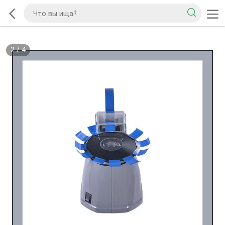
2
/
4