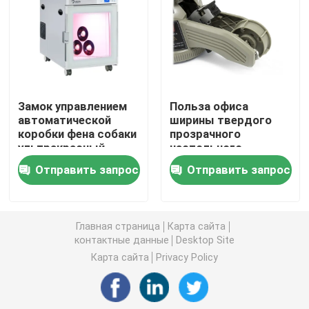
Электрический распределитель ярлыка
Машина фидера винта
Замок управлением
Польза офиса
автоматической
ширины твердого
концентратор кислорода 5l
коробки фена собаки
прозрачного
ультракрасный
настольного
роторный двойной
распределителя
концентратор кислорода 10L
Отправить запрос
Отправить запрос
пластиковая
электрическая 3mm
ленты
Комната засыхания любимца
Главная страница
Карта сайта
контактные данные
Desktop Site
Любимец суша коробку
Карта сайта
Privacy Policy
Туалет кота умный