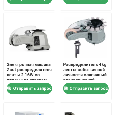
60mm ленты
безопасности
Путешествие фабрики
Проверка качества
Свяжитесь мы
Новости
Электронная машина
Распределитель 4kg
Zcut распределителя
ленты собственной
ленты 2 16W со
личности слипчивый
Электрический распределитель ленты
стальным лезвием
электрический,
резец ленты OEM
Отправить запрос
Отправить запрос
автоматический
Распределитель ленты Turntable
автоматический распределитель ленты