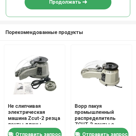
Продолжать
Порекомендованные продукты
Дом
Не слипчивая
Bopp пакуя
электрическая
промышленный
Продукты
машина Zcut-2 резца
распределитель
ленты длины
ZCUT-2 ленты с
распределителя
крышкой
Отправить запрос
Отправить запрос
О нас