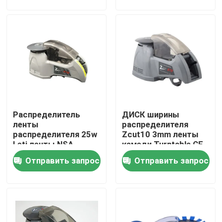
Путешествие фабрики
Проверка качества
Свяжитесь мы
Распределитель
ДИСК ширины
Новости
ленты
распределителя
распределителя 25w
Zcut10 3mm ленты
Leti ленты NSA
камеди Turntable CE
Электрический распределитель ленты
безопасности
БОЛЬШОЙ
Отправить запрос
Отправить запрос
электронный
автоматический
Распределитель ленты Turntable
автоматический распределитель ленты