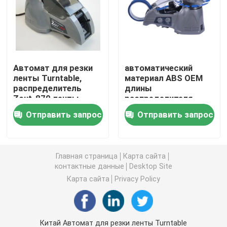
Электрический распределитель ярлыка
Машина фидера винта
Автомат для резки
автоматический
ленты Turntable,
материал ABS OEM
распределитель
длины
концентратор кислорода 5l
Zcut-870 ленты
распределителя
автоматического
110V 70mm резца
Отправить запрос
Отправить запрос
Abs электрический
ленты 50Hz
концентратор кислорода 10L
Комната засыхания любимца
Главная страница
Карта сайта
контактные данные
Desktop Site
Карта сайта
Privacy Policy
Любимец суша коробку
Туалет кота умный
Китай Автомат для резки ленты Turntable