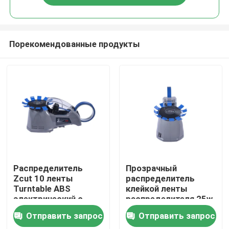
Порекомендованные продукты
Дом
Распределитель
Прозрачный
Zcut 10 ленты
распределитель
Turntable ABS
клейкой ленты
Продукты
электрический с
распределителя 25w
гибким съемным
ленты Turntable
Отправить запрос
Отправить запрос
роликом
О нас