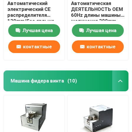
Автоматический
Автоматическая
электрический CE
ДЕЯТЕЛЬНОСТЬ OEM
распределителя
60Hz длины машины
130mm/Sec ярлыка
шелушения 300mm
для прозрачных
ярлыка ПРОСТАЯ
Лучшая цена
Лучшая цена
стикеров
контактные
контактные
данные
данные
Машина фидера винта
(10)