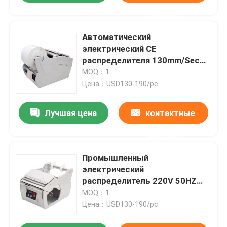
данные
Автоматический
электрический CE
распределителя 130mm/Sec
ярлыка для прозрачных
MOQ：1
стикеров
Цена：USD130-190/pc
Лучшая цена
контактные
данные
Промышленный
электрический
распределитель 220V 50HZ
ярлыка обозначает обнажая
MOQ：1
машину
Цена：USD130-190/pc