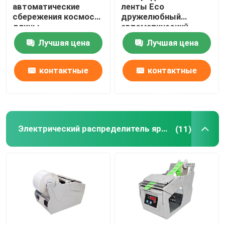
автоматические
ленты Eco
сбережения космоса
дружелюбный
длины
автоматический
распределителя 25w
упаковывая Gummed
Лучшая цена
Лучшая цена
999mm ленты
CE 999mm
контактные
контактные
данные
данные
Электрический распределитель ярлыка
(11)