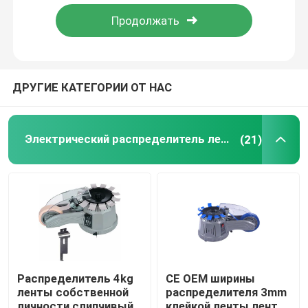
Путешествие фабрики
Проверка качества
ДРУГИЕ КАТЕГОРИИ ОТ НАС
Свяжитесь мы
Электрический распределитель ленты
(21)
Новости
Электрический распределитель ленты
Распределитель ленты Turntable
Распределитель 4kg
CE OEM ширины
ленты собственной
распределителя 3mm
автоматический распределитель ленты
личности слипчивый
клейкой ленты ленты