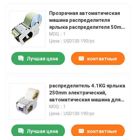
Прозрачная автоматическая
машина распределителя
ярлыка распределителя 50mm
стикера
MOQ：1
Цена：USD130-190/pc
Лучшая цена
контактные
данные
распределитель 4.1KG ярлыка
250mm электрический,
автоматическая машина для
прикрепления этикеток
MOQ：1
стикера 130mm/C
Цена：USD130-190/pc
Лучшая цена
контактные