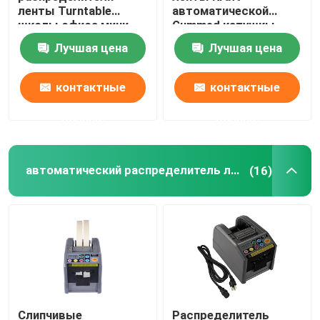
ленты Turntable
автоматической
школы офиса мини
Gummed катушкы
Распределитель воды любимца
магнитофона 240V
Лучшая цена
Лучшая цена
свободный
Микро- машина пузыря для собак
контактные
контактные
данные
данные
автоматический распределитель ленты
(16)
Слипчивые
Распределитель