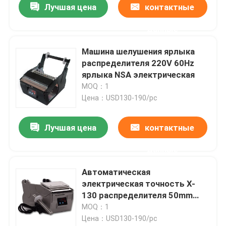
Лучшая цена
контактные
данные
Машина шелушения ярлыка
распределителя 220V 60Hz
ярлыка NSA электрическая
MOQ：1
Цена：USD130-190/pc
Лучшая цена
контактные
данные
Автоматическая
электрическая точность X-
130 распределителя 50mm
ярлыка С ЗАТВОРОМ
MOQ：1
Цена：USD130-190/pc